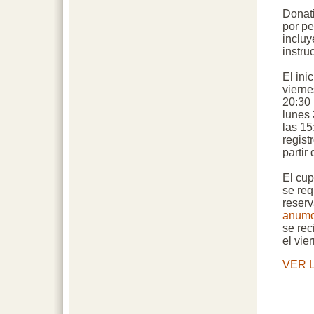
Donati
por pe
incluy
instru
El ini
vierne
20:30 
lunes
las 15
regist
partir
El cup
se req
reserv
anumo
se rec
el vie
VER 