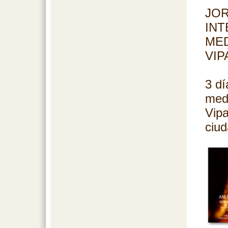
JO
INT
MED
VIP
3 dí
med
Vipa
ciu