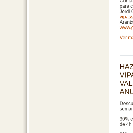
Contac
para c
Jordi 
vipas
Arantx
www.g
Ver má
HAZ
VIP
VAL
AN
Descu
semana
30% en
de 4h