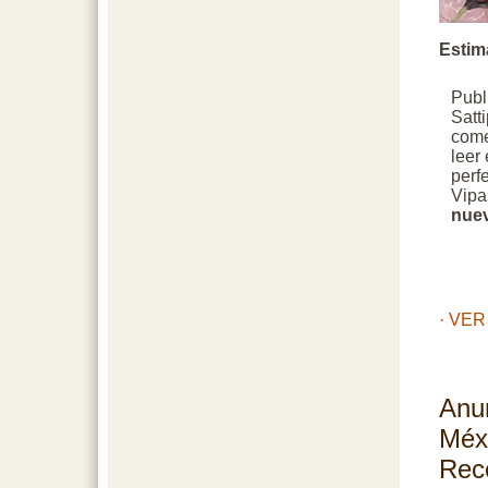
Estim
Publ
Satt
come
leer 
perf
Vipa
nue
· VE
Anu
Méx
Rec