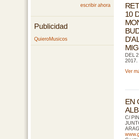
RET
escribir ahora
10 
MO
Publicidad
BUD
D'A
QuieroMusicos
MIG
DEL 2
2017.
Ver má
EN 
ALB
C/ PI
JUNT
ARAG
www.g