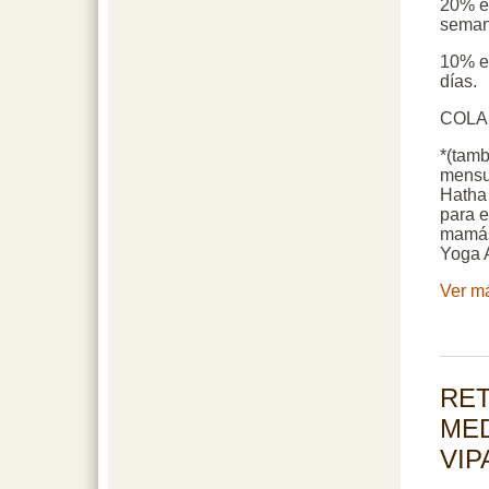
20% en
sema
10% en
días.
COLA
*(tamb
mensu
Hatha 
para 
mamás
Yoga A
Ver má
RET
MED
VIP