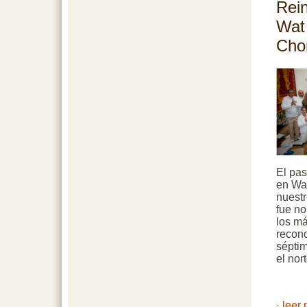
Rein
Wat 
Cho
El pas
en Wa
nuestr
fue no
los má
recono
sépti
el nor
· leer