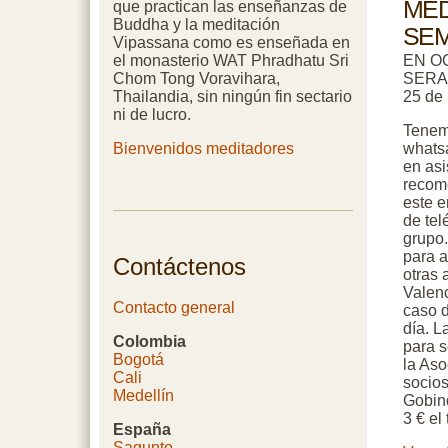
MED
que practican las enseñanzas de
Buddha y la meditación
SE
Vipassana como es enseñada en
el monasterio WAT Phradhatu Sri
EN O
Chom Tong Voravihara,
SERAN
Thailandia, sin ningún fin sectario
25 de 
ni de lucro.
Tenem
Bienvenidos meditadores
whatsa
en asis
recom
este 
de tel
grupo.
para a
Contáctenos
otras 
Valenc
Contacto general
caso 
día. L
Colombia
para s
Bogotá
la Aso
Cali
socios
Medellín
Gobind
3 € el 
España
Sagunto