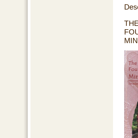
Des
TH
FO
MI